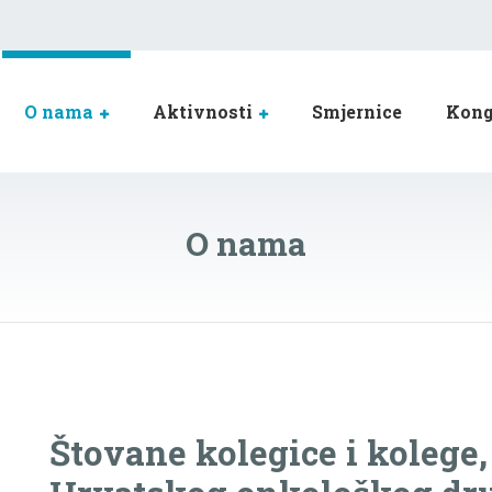
O nama
Aktivnosti
Smjernice
Kong
O nama
Štovane kolegice i kolege,