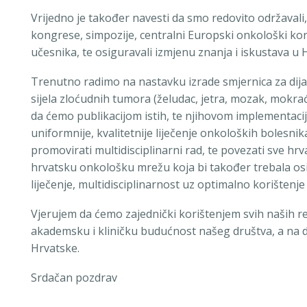
Vrijedno je također navesti da smo redovito održavali
kongrese, simpozije, centralni Europski onkološki kon
učesnika, te osiguravali izmjenu znanja i iskustava u Hr
Trenutno radimo na nastavku izrade smjernica za dijag
sijela zloćudnih tumora (želudac, jetra, mozak, mokraćni
da ćemo publikacijom istih, te njihovom implementaci
uniformnije, kvalitetnije liječenje onkoloških bolesnik
promovirati multidisciplinarni rad, te povezati sve hr
hrvatsku onkološku mrežu koja bi također trebala osigu
liječenje, multidisciplinarnost uz optimalno korištenje 
Vjerujem da ćemo zajednički korištenjem svih naših r
akademsku i kliničku budućnost našeg društva, a na 
Hrvatske.
Srdačan pozdrav