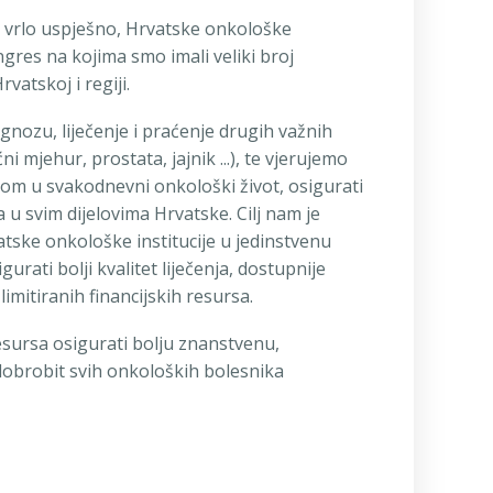
, vrlo uspješno, Hrvatske onkološke
gres na kojima smo imali veliki broj
vatskoj i regiji.
nozu, liječenje i praćenje drugih važnih
 mjehur, prostata, jajnik ...), te vjerujemo
jom u svakodnevni onkološki život, osigurati
a u svim dijelovima Hrvatske. Cilj nam je
vatske onkološke institucije u jedinstvenu
rati bolji kvalitet liječenja, dostupnije
limitiranih financijskih resursa.
esursa osigurati bolju znanstvenu,
dobrobit svih onkoloških bolesnika