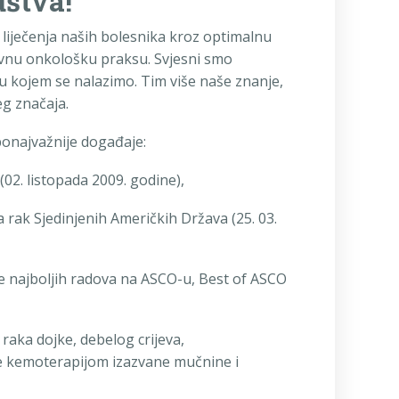
štva!
u liječenja naših bolesnika kroz optimalnu
evnu onkološku praksu. Svjesni smo
u kojem se nalazimo. Tim više naše znanje,
eg značaja.
ponajvažnije događaje:
2. listopada 2009. godine),
rak Sjedinjenih Američkih Država (25. 03.
e najboljih radova na ASCO-u, Best of ASCO
 raka dojke, debelog crijeva,
je kemoterapijom izazvane mučnine i