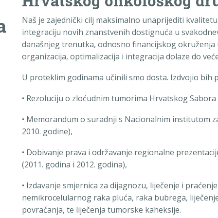
Hrvatskog onkološkog dru
a
Naš je zajednički cilj maksimalno unaprijediti kvalitet
integraciju novih znanstvenih dostignuća u svakodn
današnjeg trenutka, odnosno financijskog okruženja 
organizacija, optimalizacija i integracija dolaze do već
U proteklim godinama učinili smo dosta. Izdvojio bih 
•
Rezoluciju o zloćudnim tumorima Hrvatskog Sabora (0
•
Memorandum o suradnji s Nacionalnim institutom za 
2010. godine),
•
Dobivanje prava i održavanje regionalne prezentacij
(2011. godina i 2012. godina),
•
Izdavanje smjernica za dijagnozu, liječenje i praćenje
nemikrocelularnog raka pluća, raka bubrega, liječen
povraćanja, te liječenja tumorske kaheksije.