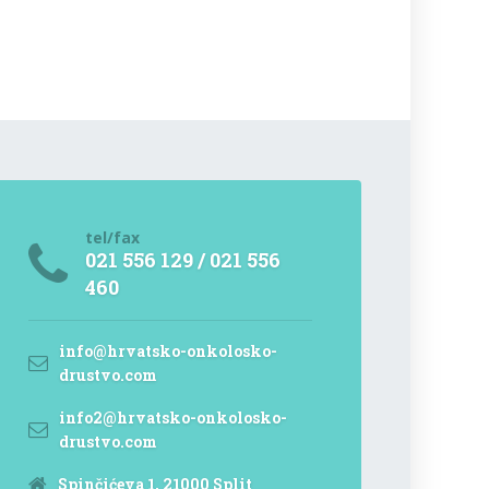
tel/fax
021 556 129 / 021 556
460
info@hrvatsko-onkolosko-
drustvo.com
info2@hrvatsko-onkolosko-
drustvo.com
Spinčićeva 1, 21000 Split